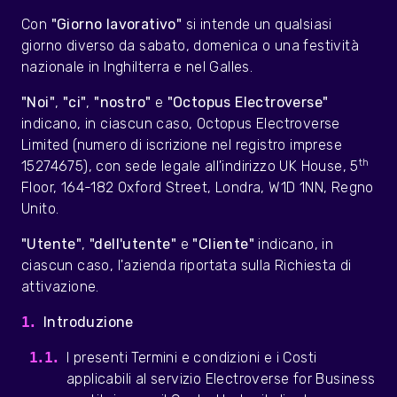
Con
"Giorno lavorativo"
si intende un qualsiasi
giorno diverso da sabato, domenica o una festività
nazionale in Inghilterra e nel Galles.
"Noi"
,
"ci"
,
"nostro"
e
"Octopus Electroverse"
indicano, in ciascun caso, Octopus Electroverse
Limited (numero di iscrizione nel registro imprese
th
15274675), con sede legale all'indirizzo UK House, 5
Floor, 164-182 Oxford Street, Londra, W1D 1NN, Regno
Unito.
"Utente"
,
"dell'utente"
e
"Cliente"
indicano, in
ciascun caso, l'azienda riportata sulla Richiesta di
attivazione.
Introduzione
I presenti Termini e condizioni e i Costi
applicabili al servizio Electroverse for Business