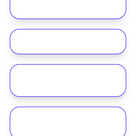
électriques utilitaires sur le marché en
2026 ?
Quel logiciel de gestion de flotte faut-il
envisager ?
Quel est le facteur le plus important à
prendre en compte lors de l'achat d'une
flotte de véhicules électriques ?
Pourquoi les gestionnaires de flotte
préfèrent-ils l'abonnement automobile
?