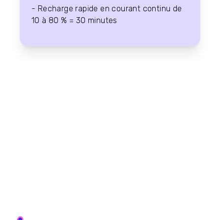
- Recharge rapide en courant continu de
10 à 80 % = 30 minutes
Quelles sont les options pour acheter un
véhicule électrique en France ?
Plusieurs options s'offrent à votre flotte ; tout
dépend de la rapidité avec laquelle vous souhaitez
passer à l'électrique et des véhicules dont vous
avez besoin. Voici les principales options pour
votre flotte :
Location Longue Durée