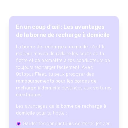
En un coup d'œil : Les avantages
de la borne de recharge à domicile​
La
borne de recharge à domicile​
, c'est le
meilleur moyen de réduire les coûts de ta
flotte et de permettre à tes conducteurs de
toujours recharger facilement. Avec
Octopus Fleet, tu peux proposer des
remboursements pour les bornes de
recharge à domicile
destinées aux
voitures
électriques
.
Les avantages de
la borne de recharge à
domicile​
pour ta flotte :
Garder tes conducteurs contents (et zen