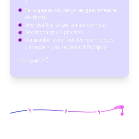
!)
Faire gagner du temps au
gestionnaire
de flotte
Une visibilité totale sur les données
Des recharges à prix mini
Compatible avec tous les fournisseurs
d'énergie – pas seulement Octopus
C'est parti !
👇