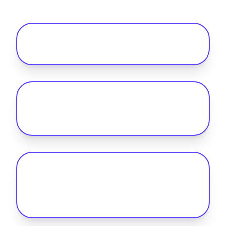
Combien coûte le remboursement de la
recharge à domicile ?
Comment le remboursement de la
recharge à domicile profite-t-il à ma
flotte ?
Comment le remboursement de la
recharge à domicile fonctionne-t-il
avec les fournisseurs d’énergie de mes
chauffeurs ?