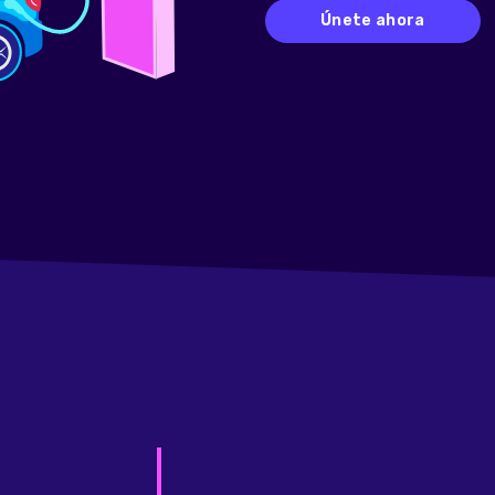
Únete ahora
a