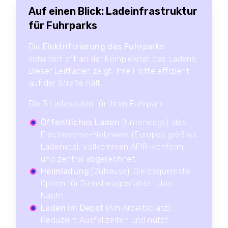
Auf einen Blick: Ladeinfrastruktur
für Fuhrparks
Die
Elektrifizierung des Fuhrparks
scheitert oft an der Komplexität des Ladens.
Dieser Leitfaden zeigt, Ihre Flotte effizient
auf der Straße hält.
Die 3 Ladesäulen für Ihren Fuhrpark
Öffentliches Laden
(Unterwegs): das
Electroverse-Netzwerk (Europas größtes
Ladenetz), vollkommen AFIR-konform
und zentral abgerechnet.
Heimladung
(Zuhause): Die bequemste
Option für Dienstwagenfahrer über
Nacht.
Laden im Depot
(Am Arbeitsplatz):
Reduziert Ausfallzeiten und nutzt